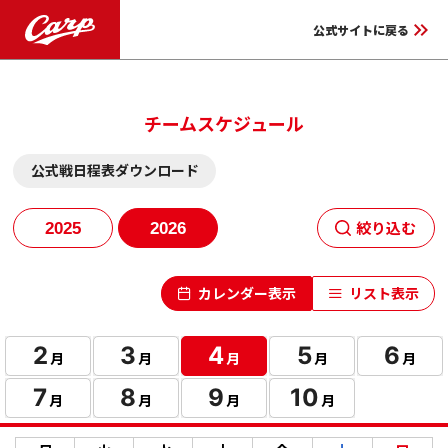
keyboard_double_arrow_right
公式サイトに戻る
チームスケジュール
公式戦日程表ダウンロード
2025
2026
絞り込む
カレンダー表示
リスト表示
2
3
4
5
6
月
月
月
月
月
7
8
9
10
月
月
月
月