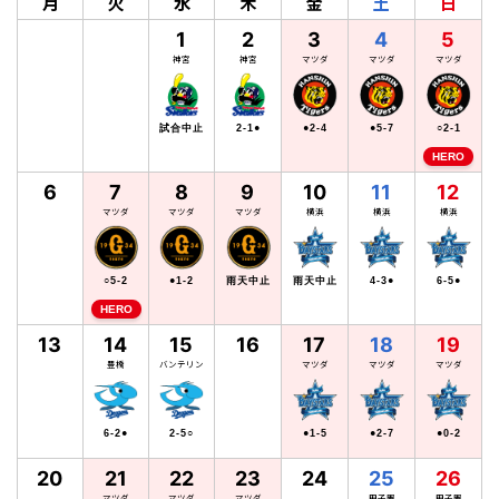
月
火
水
木
金
土
日
1
2
3
4
5
神宮
神宮
マツダ
マツダ
マツダ
試合中止
2-1●
●2-4
●5-7
○2-1
HERO
6
7
8
9
10
11
12
マツダ
マツダ
マツダ
横浜
横浜
横浜
○5-2
●1-2
雨天中止
雨天中止
4-3●
6-5●
HERO
13
14
15
16
17
18
19
豊橋
バンテリン
マツダ
マツダ
マツダ
6-2●
2-5○
●1-5
●2-7
●0-2
20
21
22
23
24
25
26
マツダ
マツダ
マツダ
甲子園
甲子園