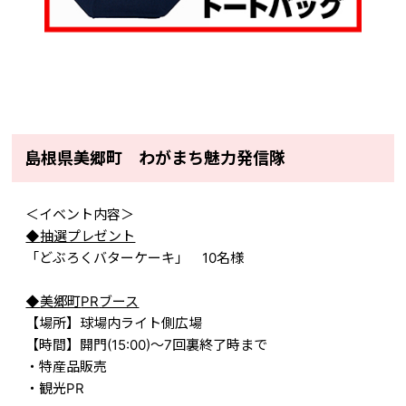
島根県美郷町 わがまち魅力発信隊
＜イベント内容＞
◆
抽選プレゼント
「どぶろくバターケーキ」
10
名様
◆
美郷町
PR
ブース
【場所】球場内ライト側広場
【時間】開門
(15:00)
～
7
回裏終了時まで
・特産品販売
・観光
PR