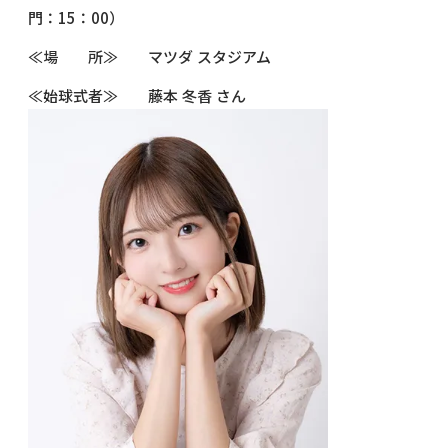
門：15：00）
≪場 所≫ マツダ スタジアム
≪始球式者≫ 藤本 冬香 さん