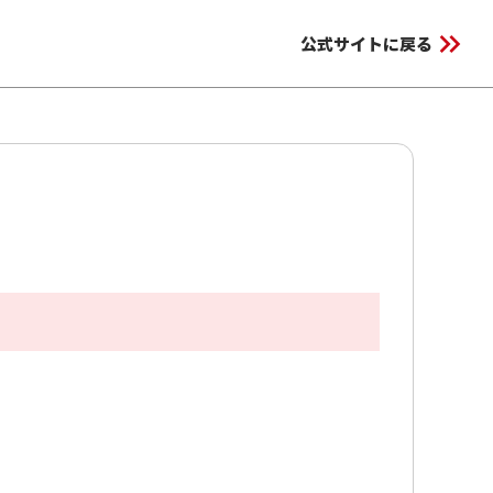
keyboard_double_arrow_right
公式サイトに戻る